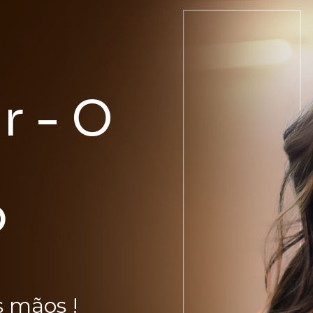
r - O
o
 mãos !