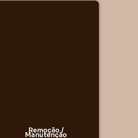
Remoção /
Manutenção