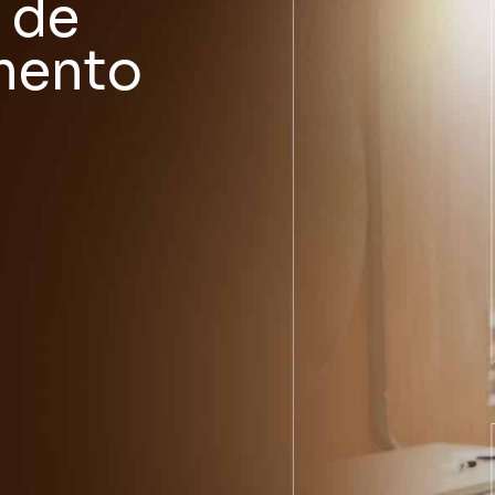
 de
mento