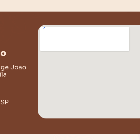
ço
rge João
ila
 SP