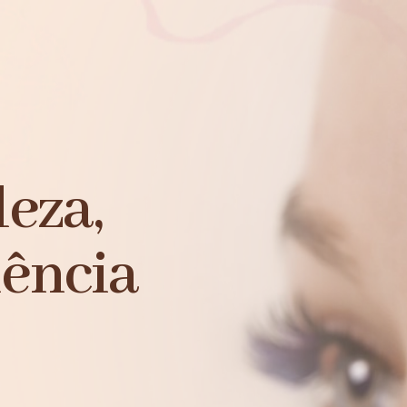
eza,
ência