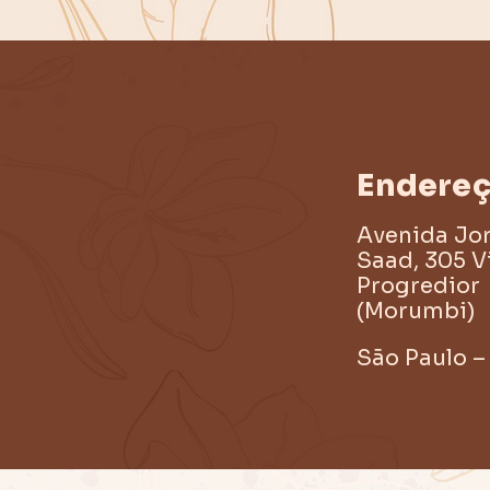
Endere
Avenida Jo
Saad, 305 V
Progredior
(Morumbi)
São Paulo –