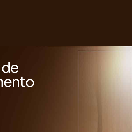
 de
mento