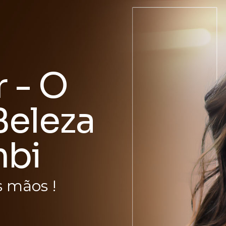
r - O
Beleza
bi
 mãos !