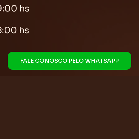
9:00 hs
8:00 hs
FALE CONOSCO PELO WHATSAPP