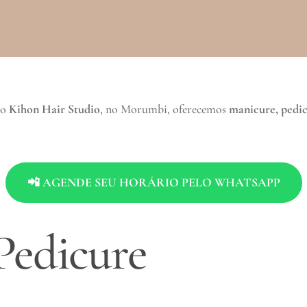
No
Kihon Hair Studio
, no Morumbi, oferecemos
manicure, pedi
📲 AGENDE SEU HORÁRIO PELO WHATSAPP
Pedicure