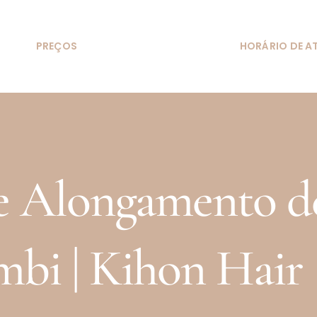
S
PREÇOS
HORÁRIO DE A
e Alongamento d
bi | Kihon Hair 