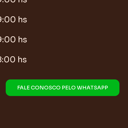
9:00 hs
9:00 hs
8:00 hs
FALE CONOSCO PELO WHATSAPP