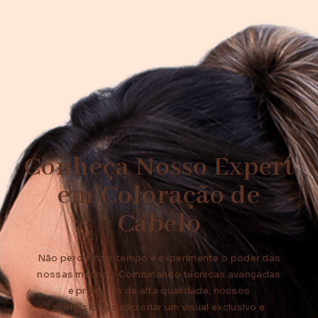
Conheça Nosso Expert
em Coloração de
Cabelo
Não perca mais tempo e experimente o poder das
nossas mechas. Combinando técnicas avançadas
e produtos de alta qualidade, nossos
profissionais irão criar um visual exclusivo e